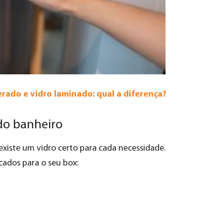
rado e vidro laminado: qual a diferença?
 do banheiro
existe um vidro certo para cada necessidade.
cados para o seu box: