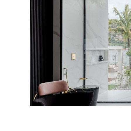
Reflecta
Reflecta
Cebrace
Cebrace 
Laminado
Clear
Cebrace 
Grosso